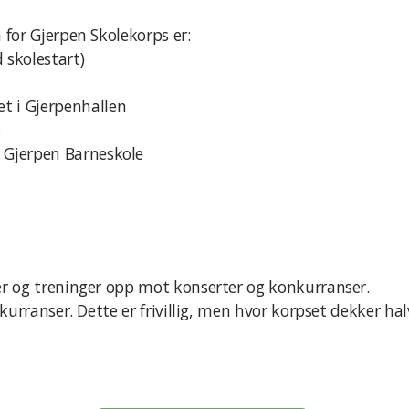
 for Gjerpen Skolekorps er:
 skolestart)
t i Gjerpenhallen
e
å Gjerpen Barneskole
ser og treninger opp mot konserter og konkurranser.
onkurranser. Dette er frivillig, men hvor korpset dekker h