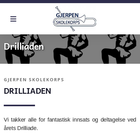
Historie
Drilliaden
Øvinger
GJERPEN SKOLEKORPS
Dugnad
DRILLIADEN
Kostnad
Vi takker alle for fantastisk innsats og deltagelse ved
årets Drilliade.