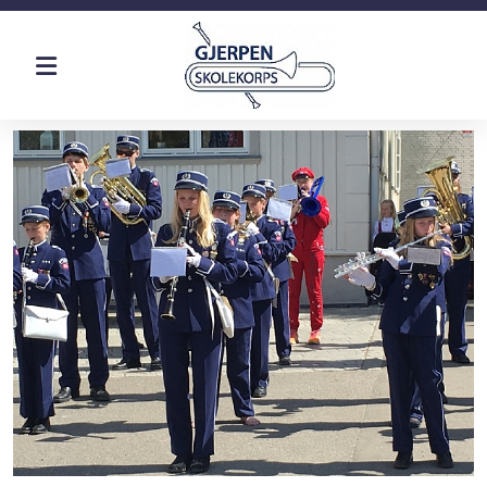
Historie
Øvinger
Dugnad
Kostnad