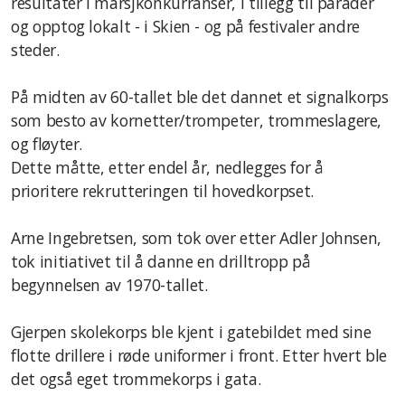
resultater i marsjkonkurranser, i tillegg til parader
og opptog lokalt - i Skien - og på festivaler andre
steder.
På midten av 60-tallet ble det dannet et signalkorps
som besto av kornetter/trompeter, trommeslagere,
og fløyter.
Dette måtte, etter endel år, nedlegges for å
prioritere rekrutteringen til hovedkorpset.
Arne Ingebretsen, som tok over etter Adler Johnsen,
tok initiativet til å danne en drilltropp på
begynnelsen av 1970-tallet.
Gjerpen skolekorps ble kjent i gatebildet med sine
flotte drillere i røde uniformer i front. Etter hvert ble
det også eget trommekorps i gata.