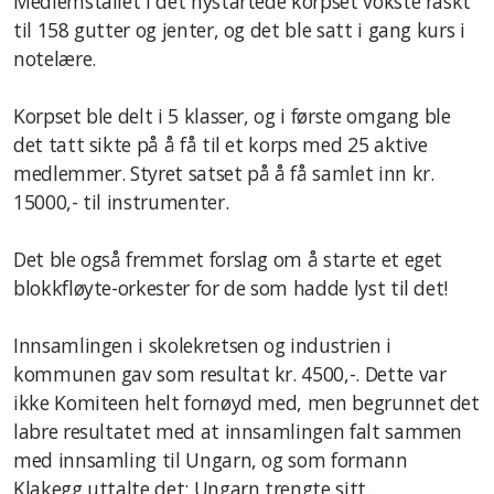
Medlemstallet i det nystartede korpset vokste raskt
til 158 gutter og jenter, og det ble satt i gang kurs i
notelære.
Korpset ble delt i 5 klasser, og i første omgang ble
det tatt sikte på å få til et korps med 25 aktive
medlemmer. Styret satset på å få samlet inn kr.
15000,- til instrumenter.
Det ble også fremmet forslag om å starte et eget
blokkfløyte-orkester for de som hadde lyst til det!
Innsamlingen i skolekretsen og industrien i
kommunen gav som resultat kr. 4500,-. Dette var
ikke Komiteen helt fornøyd med, men begrunnet det
labre resultatet med at innsamlingen falt sammen
med innsamling til Ungarn, og som formann
Klakegg uttalte det; Ungarn trengte sitt.